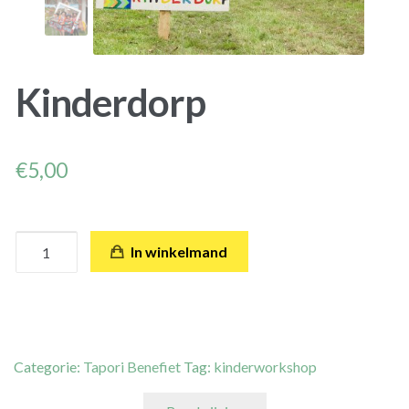
Maak een eigen Tapori-Sport campagne aan
Kinderdorp
€
5,00
Aantal
In winkelmand
Categorie:
Tapori Benefiet
Tag:
kinderworkshop